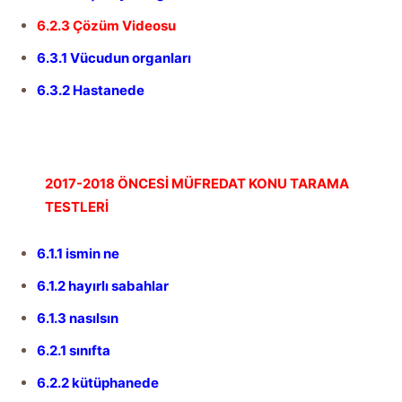
6.2.3 Çözüm Videosu
6.3.1 Vücudun organları
6.3.2 Hastanede
2017-2018 ÖNCESİ
MÜFREDAT
KONU TARAMA
TESTLERİ
6.1.1 ismin ne
6.1.2 hayırlı sabahlar
6.1.3 nasılsın
6.2.1 sınıfta
6.2.2 kütüphanede