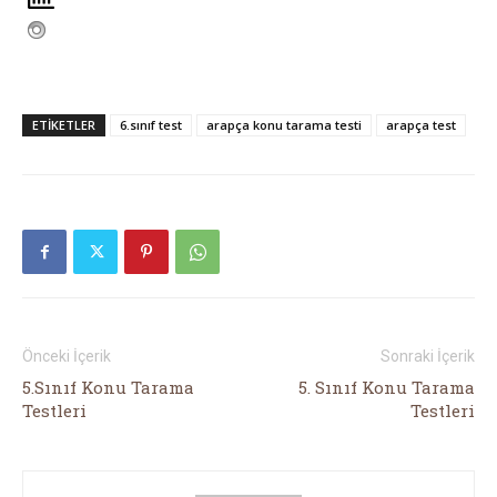
ETIKETLER
6.sınıf test
arapça konu tarama testi
arapça test
Önceki İçerik
Sonraki İçerik
5.Sınıf Konu Tarama
5. Sınıf Konu Tarama
Testleri
Testleri