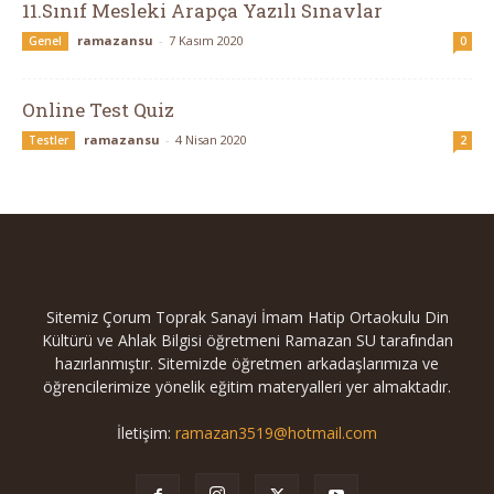
11.Sınıf Mesleki Arapça Yazılı Sınavlar
ramazansu
-
7 Kasım 2020
Genel
0
Online Test Quiz
ramazansu
-
4 Nisan 2020
Testler
2
Sitemiz Çorum Toprak Sanayi İmam Hatip Ortaokulu Din
Kültürü ve Ahlak Bilgisi öğretmeni Ramazan SU tarafından
hazırlanmıştır. Sitemizde öğretmen arkadaşlarımıza ve
öğrencilerimize yönelik eğitim materyalleri yer almaktadır.
İletişim:
ramazan3519@hotmail.com