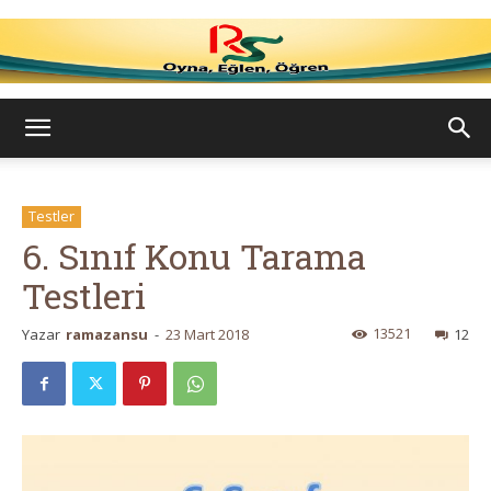
Ramazan
Testler
Su
6. Sınıf Konu Tarama
Testleri
–
13521
Yazar
ramazansu
-
23 Mart 2018
12
Oyna,