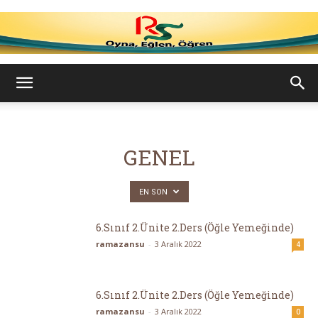
Ramazan
Su
GENEL
EN SON
–
6.Sınıf 2.Ünite 2.Ders (Öğle Yemeğinde)
ramazansu
-
3 Aralık 2022
4
Oyna,
6.Sınıf 2.Ünite 2.Ders (Öğle Yemeğinde)
ramazansu
-
3 Aralık 2022
0