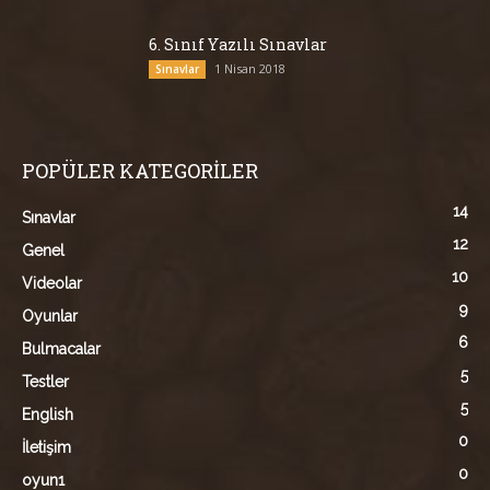
6. Sınıf Yazılı Sınavlar
1 Nisan 2018
Sınavlar
POPÜLER KATEGORİLER
14
Sınavlar
12
Genel
10
Videolar
9
Oyunlar
6
Bulmacalar
5
Testler
5
English
0
İletişim
0
oyun1