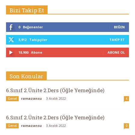
Bizi Takip Et
0
Beğenenler
BEĞEN
3,912
Takipçiler
TAKIP ET
18,900
Abone
ABONE OL
Son Konular
6.Sınıf 2.Ünite 2.Ders (Öğle Yemeğinde)
ramazansu
-
3 Aralık 2022
Genel
4
6.Sınıf 2.Ünite 2.Ders (Öğle Yemeğinde)
ramazansu
-
3 Aralık 2022
Genel
0