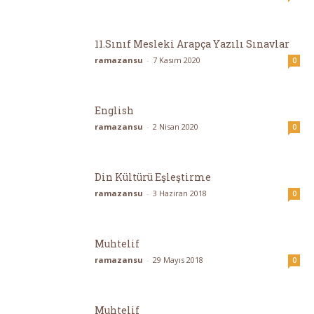
Eğlen,
11.Sınıf Mesleki Arapça Yazılı Sınavlar
ramazansu
-
7 Kasım 2020
0
Öğren
English
ramazansu
-
2 Nisan 2020
0
Din Kültürü Eşleştirme
ramazansu
-
3 Haziran 2018
0
Muhtelif
ramazansu
-
29 Mayıs 2018
0
Muhtelif