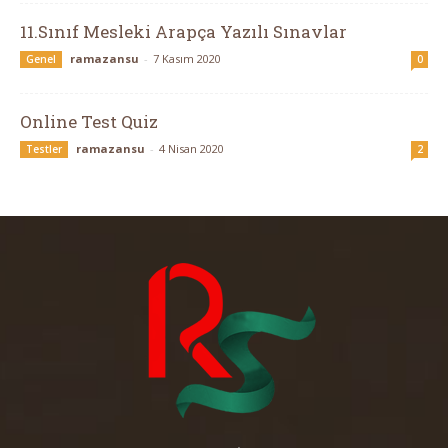
11.Sınıf Mesleki Arapça Yazılı Sınavlar
ramazansu
-
7 Kasım 2020
Genel
0
Online Test Quiz
ramazansu
-
4 Nisan 2020
Testler
2