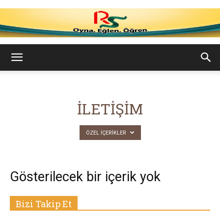
Ramazan
Su
İLETIŞIM
ÖZEL İÇERIKLER
–
Gösterilecek bir içerik yok
Oyna,
Bizi Takip Et