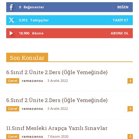
0
Beğenenler
BEĞEN
Eğlen,
3,912
Takipçiler
TAKIP ET
18,900
Abone
ABONE OL
Öğren
Son Konular
6.Sınıf 2.Ünite 2.Ders (Öğle Yemeğinde)
ramazansu
-
3 Aralık 2022
Genel
4
6.Sınıf 2.Ünite 2.Ders (Öğle Yemeğinde)
ramazansu
-
3 Aralık 2022
Genel
0
11.Sınıf Mesleki Arapça Yazılı Sınavlar
ramazansu
-
7 Kasım 2020
Genel
0