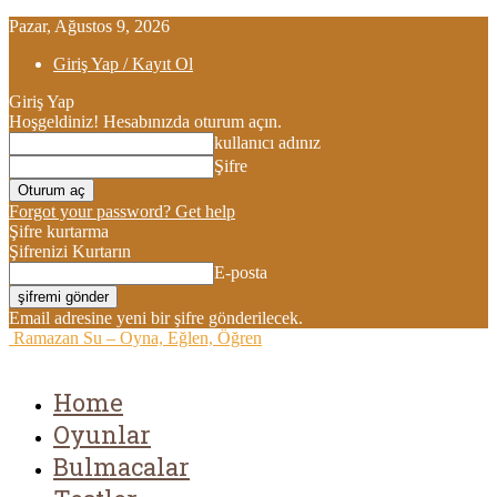
Pazar, Ağustos 9, 2026
Giriş Yap / Kayıt Ol
Giriş Yap
Hoşgeldiniz! Hesabınızda oturum açın.
kullanıcı adınız
Şifre
Forgot your password? Get help
Şifre kurtarma
Şifrenizi Kurtarın
E-posta
Email adresine yeni bir şifre gönderilecek.
Ramazan Su – Oyna, Eğlen, Öğren
Home
Oyunlar
Bulmacalar