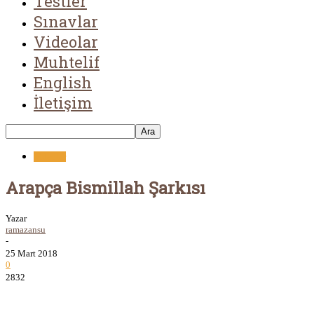
Testler
Sınavlar
Videolar
Muhtelif
English
İletişim
Videolar
Arapça Bismillah Şarkısı
Yazar
ramazansu
-
25 Mart 2018
0
2832