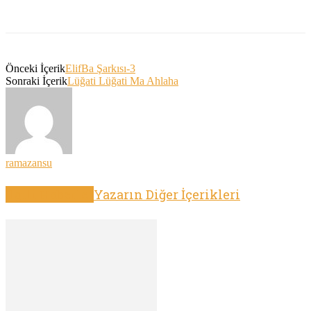
Önceki İçerik
ElifBa Şarkısı-3
Sonraki İçerik
Lüğati Lüğati Ma Ahlaha
ramazansu
İlgili Haberler
Yazarın Diğer İçerikleri