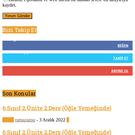
kaydet.
Bizi Takip Et
0
Beğenenler
BEĞEN
3,912
Takipçiler
TAKIP ET
18,900
Abone
ABONE OL
Son Konular
6.Sınıf 2.Ünite 2.Ders (Öğle Yemeğinde)
Genel
ramazansu
-
3 Aralık 2022
4
6.Sınıf 2.Ünite 2.Ders (Öğle Yemeğinde)