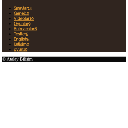
Sınavlar
14
Genel
12
Videolar
10
Oyunlar
9
Bulmacalar
6
Testler
5
English
5
İletişim
0
oyun1
0
© Atalay Bilişim