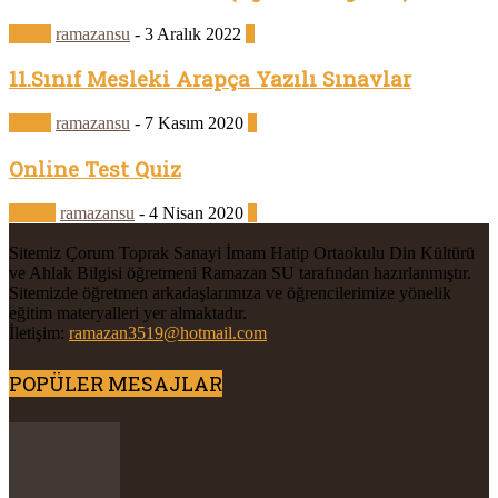
Genel
ramazansu
-
3 Aralık 2022
0
11.Sınıf Mesleki Arapça Yazılı Sınavlar
Genel
ramazansu
-
7 Kasım 2020
0
Online Test Quiz
Testler
ramazansu
-
4 Nisan 2020
2
Sitemiz Çorum Toprak Sanayi İmam Hatip Ortaokulu Din Kültürü
ve Ahlak Bilgisi öğretmeni Ramazan SU tarafından hazırlanmıştır.
Sitemizde öğretmen arkadaşlarımıza ve öğrencilerimize yönelik
eğitim materyalleri yer almaktadır.
İletişim:
ramazan3519@hotmail.com
POPÜLER MESAJLAR