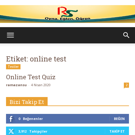
Ramazan
Etiket: online test
Su
Testler
Online Test Quiz
ramazansu
-
4 Nisan 2020
2
–
Bizi Takip Et
Oyna,
0
Beğenenler
BEĞEN
3,912
Takipçiler
TAKIP ET